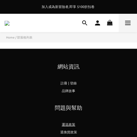
加入成為新冒險者,即享 $100折扣卷 
加入成為新冒險者,即享 $100折扣卷 
JOIN THE WILD SIDE ENJOY  $100 OFF
加入成為新冒險者,即享 $100折扣卷 
Home
/
部落格列表
網站資訊
註冊 | 登錄
品牌故事
問題與幫助
運送政策
退換貨政策