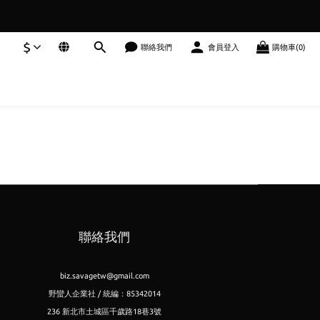
$
聯絡我們
會員登入
購物車(0)
聯絡我們
biz.savagetw@gmail.com
野蠻人企業社 / 統編：85342014
236 新北市土城區千歲路18巷3號