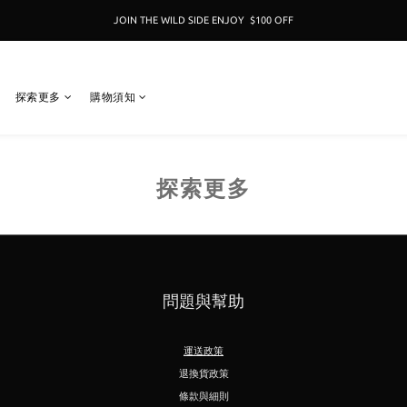
JOIN THE WILD SIDE ENJOY  $100 OFF
加入成為新冒險者,即享 $100折扣卷 
加入成為新冒險者,即享 $100折扣卷 
探索更多
購物須知
探索更多
問題與幫助
運送政策
退換貨政策
條款與細則