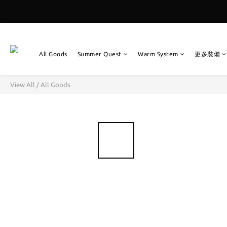
All Goods
Summer Quest
Warm System
更多裝備
View All
/
All Goods