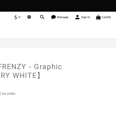
$
Message
Sign In
Cart(0)
BUY NOW
RENZY - Graphic
ORY WHITE】
n order