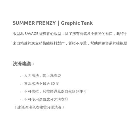
SUMMER FRENZY
｜
Graphic Tank
版型為 SAVAGE 經典背心版型，除了擁有寬鬆及不收邊的袖口，
獨特手
來自精緻的30支精梳純棉料製作，質輕不厚重，
幫助你更容易的擁抱
洗滌建議：
反面清洗，套上洗衣袋
常溫水洗不超過 30 度
不可烘乾，只需於通風處自然陰乾即可
不可使用漂白成分之洗衣品
《 建議深淺色衣物需分開洗滌 》