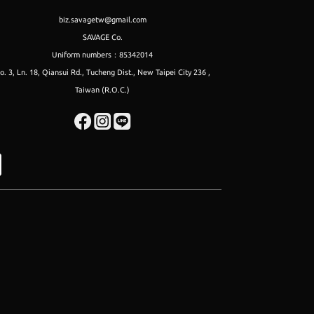
biz.savagetw@gmail.com
SAVAGE Co.
Uniform numbers：85342014
o. 3, Ln. 18, Qiansui Rd., Tucheng Dist., New Taipei City 236 ,
Taiwan (R.O.C.)