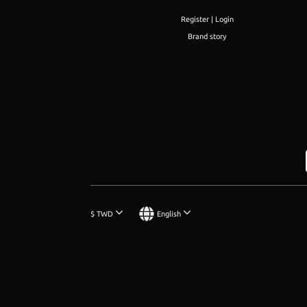
Register | Login
Brand story
$
TWD
English