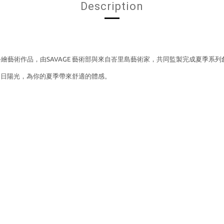
Description
繪藝術作品，由SAVAGE 藝術部與來自峇里島藝術家，
共同監製完成夏季系列
夏日陽光，為你的夏季帶來舒適的體感。