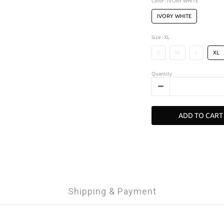
Color
: IVORY WHITE
IVORY WHITE
Size
: XL
S
M
L
XL
Quantity
ADD TO CART
Shipping & Payment